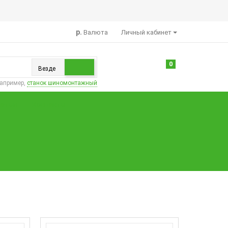
р.
Валюта
Личный кабинет
0
Везде
например,
станок шиномонтажный
атьи
Контакты