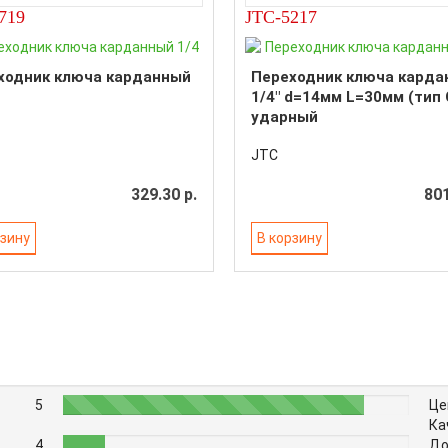
719
JTC-5217
ходник ключа карданный
Переходник ключа карда
1/4" d=14мм L=30мм (тип 
ударный
JTC
329.30 р.
801
рзину
В корзину
5
87%
Це
Ка
4
12%
До