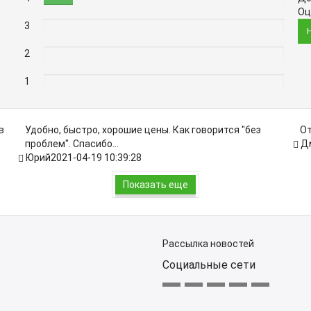
Оц
3
0%
2
0%
1
0%
в
Удобно, быстро, хорошие цены. Как говорится "без
От
проблем". Спасибо...
Д
Юрий
2021-04-19 10:39:28
Показать еще
Рассылка новостей
Социальные сети