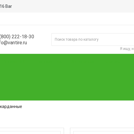
16 Bar
(800) 222-18-30
fo@vantire.ru
Я ищу, 
т блоков BDC
Шиномонтаж
Автосервис
Бренды
Ст
 карданные