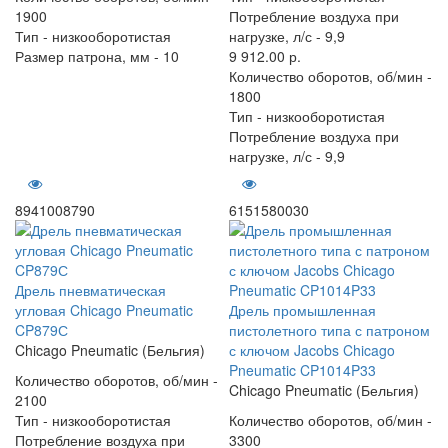
1900
Потребление воздуха при
Тип -
низкооборотистая
нагрузке, л/с -
9,9
Размер патрона, мм -
10
9 912.00 р.
Количество оборотов, об/мин -
1800
Тип -
низкооборотистая
Потребление воздуха при
нагрузке, л/с -
9,9
8941008790
6151580030
Дрель пневматическая
угловая Chicago Pneumatic
Дрель промышленная
CP879С
пистолетного типа с патроном
Chicago Pneumatic (Бельгия)
с ключом Jacobs Chicago
Pneumatic CP1014P33
Количество оборотов, об/мин -
Chicago Pneumatic (Бельгия)
2100
Тип -
низкооборотистая
Количество оборотов, об/мин -
Потребление воздуха при
3300