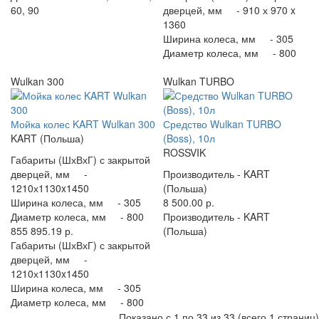
60, 90
дверцей, мм -
910 х 970 x
1360
Ширина колеса, мм -
305
Диаметр колеса, мм -
800
Wulkan 300
Wulkan TURBO
Мойка колес KART Wulkan 300
Средство Wulkan TURBO
KART (Польша)
(Boss), 10л
ROSSVIK
Габариты (ШхВхГ) с закрытой
дверцей, мм -
Производитель -
KART
1210х1130x1450
(Польша)
Ширина колеса, мм -
305
8 500.00 р.
Диаметр колеса, мм -
800
Производитель -
KART
855 895.19 р.
(Польша)
Габариты (ШхВхГ) с закрытой
дверцей, мм -
1210х1130x1450
Ширина колеса, мм -
305
Диаметр колеса, мм -
800
Показано с 1 по 33 из 33 (всего 1 страниц)