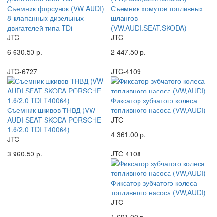
Съемник форсунок (VW AUDI)
Съемник хомутов топливных
8-клапанных дизельных
шлангов
двигателей типа TDi
(VW,AUDI,SEAT,SKODA)
JTC
JTC
6 630.50 р.
2 447.50 р.
JTC-6727
JTC-4109
Фиксатор зубчатого колеса
Съемник шкивов ТНВД (VW
топливного насоса (VW,AUDI)
AUDI SEAT SKODA PORSCHE
JTC
1.6/2.0 TDI T40064)
4 361.00 р.
JTC
3 960.50 р.
JTC-4108
Фиксатор зубчатого колеса
топливного насоса (VW,AUDI)
JTC
1 691.00 р.