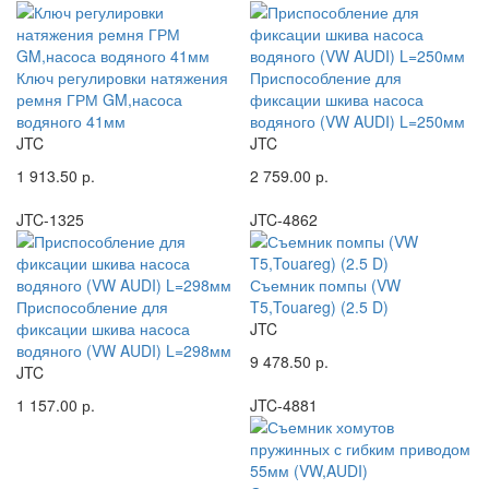
Ключ регулировки натяжения
Приспособление для
ремня ГРМ GM,насоса
фиксации шкива насоса
водяного 41мм
водяного (VW AUDI) L=250мм
JTC
JTC
1 913.50 р.
2 759.00 р.
JTC-1325
JTC-4862
Съемник помпы (VW
Приспособление для
T5,Touareg) (2.5 D)
фиксации шкива насоса
JTC
водяного (VW AUDI) L=298мм
9 478.50 р.
JTC
1 157.00 р.
JTC-4881