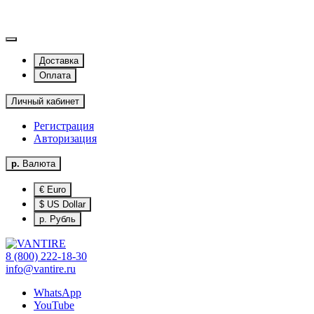
Доставка
Оплата
Личный кабинет
Регистрация
Авторизация
р.
Валюта
€ Euro
$ US Dollar
р. Рубль
8 (800) 222-18-30
info@vantire.ru
WhatsApp
YouTube