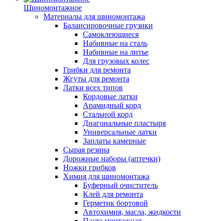
Шиномонтажное
Материалы для шиномонтажа
Балансировочные грузики
Самоклеющиеся
Набивные на сталь
Набивные на литье
Для грузовых колес
Грибки для ремонта
Жгуты для ремонта
Латки всех типов
Кордовые латки
Арамидный корд
Стальной корд
Диагональные пластыря
Универсальные латки
Заплаты камерные
Сырая резина
Дорожные наборы (аптечки)
Ножки грибков
Химия для шиномонтажа
Буферный очиститель
Клей для ремонта
Герметик бортовой
Автохимия, масла, жидкости
Паста монтажная