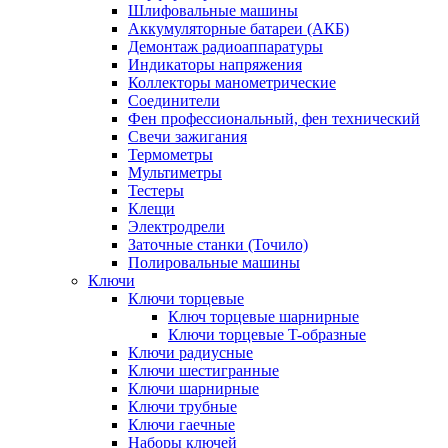
Шлифовальные машины
Аккумуляторные батареи (АКБ)
Демонтаж радиоаппаратуры
Индикаторы напряжения
Коллекторы манометрические
Соединители
Фен профессиональный, фен технический
Свечи зажигания
Термометры
Мультиметры
Тестеры
Клещи
Электродрели
Заточные станки (Точило)
Полировальные машины
Ключи
Ключи торцевые
Ключ торцевые шарнирные
Ключи торцевые T-образные
Ключи радиусные
Ключи шестигранные
Ключи шарнирные
Ключи трубные
Ключи гаечные
Наборы ключей