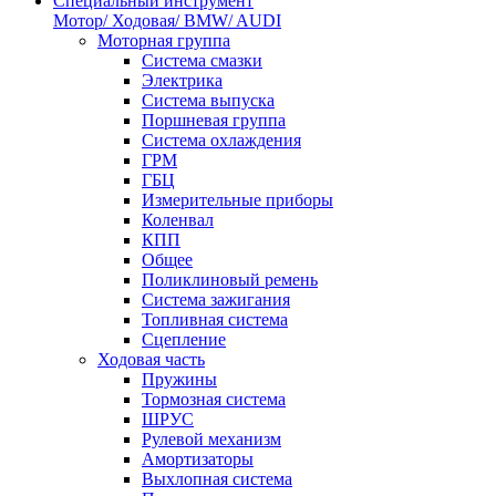
Специальный инструмент
Мотор/ Ходовая/ BMW/ AUDI
Моторная группа
Система смазки
Электрика
Система выпуска
Поршневая группа
Система охлаждения
ГРМ
ГБЦ
Измерительные приборы
Коленвал
КПП
Общее
Поликлиновый ремень
Система зажигания
Топливная система
Сцепление
Ходовая часть
Пружины
Тормозная система
ШРУС
Рулевой механизм
Амортизаторы
Выхлопная система