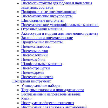
Пневмопистолеты для подачи и нанесения
защитных составов
Полировальные пневмомашинки
Пневматические шуруповерты
Шиповальные пистолеты
Пневматические углошлифовальные машинки
Отрезные мини машины
Аксессуары и модули для пневмоинструмента
Заклепочники пневматические
Продувочные пистолеты
Пневмопылесосы
Пневмомолотки
Пневмолобзики
Пневмозубила
Шлифовальные машины
Пневмотрещетки
Пневмодрели
Пневмогайковерты
Слесарный инструмент
Универсальные наборы
Торцевые головки и принадлежности
Беспламенный нагреватель металла
Ключи
Инструмент общего назначения
Инструмент для грузовых автомобилей