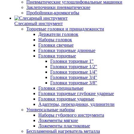
Пневматические углошлифовальные машинки
Заклепочники пневматические
Пробойники-кромкогибы
Слесарный инструмент
Торцевые головки и принадлежности
Держатели головок
Наборы головок
Головки свечные
Головки торцевые длинные
Головки торцевые
Головки торцевые 1"
Головки торцевые 1/2"
Головки торцевые 1/4"
Головки торцевые 3/4"
Головки торцевые 3/8"
Головки специальные
Головки торцевые глубокие ударные
Головки торцевые ударные
Адаптеры, переходники, удлинители
Универсальные наборы
Наборы губцевого инструмента
Ложементы мягкие
Ложементы пластиковые
Беспламенный нагреватель металла