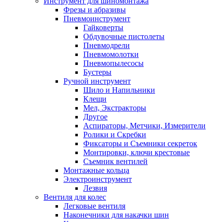
Инструмент для шиномонтажа
Фрезы и абразивы
Пневмоинструмент
Гайковерты
Обдувочные пистолеты
Пневмодрели
Пневмомолотки
Пневмопылесосы
Бустеры
Ручной инструмент
Шило и Напильники
Клещи
Мел, Экстракторы
Другое
Аспираторы, Метчики, Измерители
Ролики и Скребки
Фиксаторы и Съемники секреток
Монтировки, ключи крестовые
Съемник вентилей
Монтажные кольца
Электроинструмент
Лезвия
Вентиля для колес
Легковые вентиля
Наконечники для накачки шин