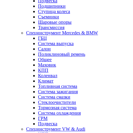
Подвеска
Подшипники
Ступица колеса
Съемники
Шаровые опоры
Трансмиссия
Специнструмент Mercedes & BMW
ГБЦ
Система выпуска
Салон
Поликлиновый ремень
Общее
Маховик
КПП
Коленвал
Климат
Топливная система
Система зажигания
Система смазки
Стеклоочистители
Тормозная система
Система охлаждения
ГРМ
Подвеска
Специнструмент VW & Audi