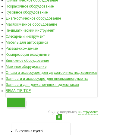
Климатическое оборудование
Покрасочное оборудование
Кузовное оборудование
Диагностическое оборудование
Маслосменное оборудование
Пневматический инструмент
Слесарный инструмент
Мебель для автосервиса
Развал-схождение
Компрессоры воздушные
Вытяжное оборудование
Моечное оборудование
Опции и аксессуары для двухстоечных подъемников
Запчасти и аксессуары для пневмоинструмента
Запчасти для двухстоечных подъемников
REMA TIP-TOP
Я ищу, например,
инструмент
0
В корзине пусто!